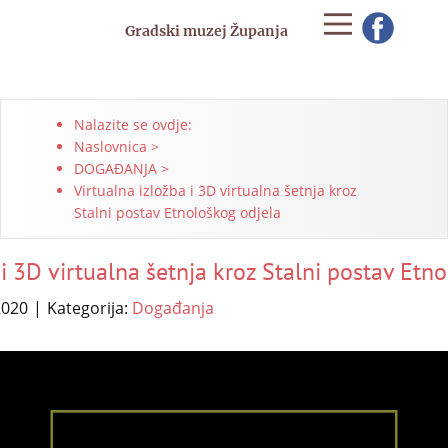
Gradski muzej Županja
Nalazite se ovdje:
Naslovnica
>
DOGAĐANJA
>
Virtualna izložba i 3D virtualna šetnja kroz
Stalni postav Etnološkog odjela
 i 3D virtualna šetnja kroz Stalni postav Etn
2020
Kategorija:
Događanja