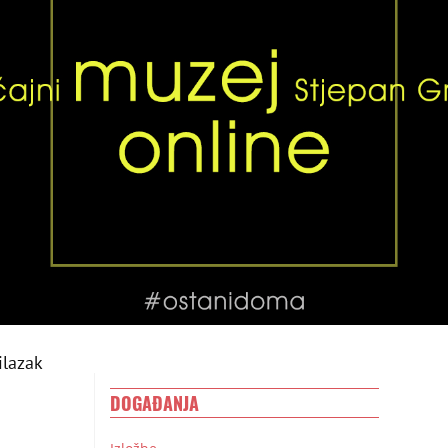
ilazak
DOGAĐANJA