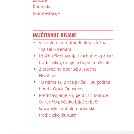
Izložbe
Radionice
Manifestacije
NAJČITANIJE OBJAVE
Virtualna i multimedijalna izložba
''Za šaku denara''
Izložba "Molovanje i farbanje - prikaz
tradicijskog umijeća bojanja tekstila"
Zlatovez na području istočne
Hrvatske
''O njima su priče pričali'' 30 godina
benda Opća Opasnost
Predstavljanje knjige dr.sc. Mande
Svirac "U početku bijaše riječ:
krščanski simboli u hrvatskoj
tradicijskoj kulturi"