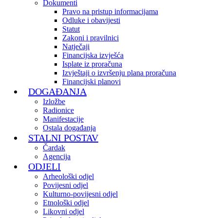
Dokumenti
Pravo na pristup informacijama
Odluke i obavijesti
Statut
Zakoni i pravilnici
Natječaji
Financijska izvješća
Isplate iz proračuna
Izvještaji o izvršenju plana proračuna
Financijski planovi
DOGAĐANJA
Izložbe
Radionice
Manifestacije
Ostala događanja
STALNI POSTAV
Čardak
Agencija
ODJELI
Arheološki odjel
Povijesni odjel
Kulturno-povijesni odjel
Etnološki odjel
Likovni odjel