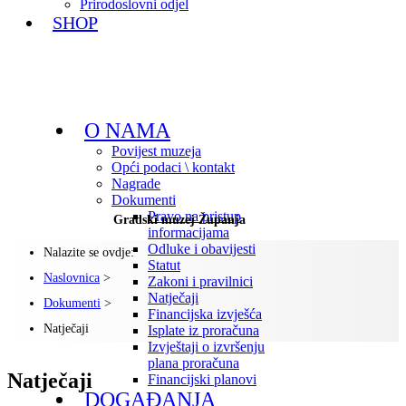
Prirodoslovni odjel
SHOP
O NAMA
Povijest muzeja
Opći podaci \ kontakt
Nagrade
Dokumenti
Pravo na pristup
Gradski muzej Županja
informacijama
Odluke i obavijesti
Nalazite se ovdje:
Statut
Naslovnica
>
Zakoni i pravilnici
Natječaji
Dokumenti
>
Financijska izvješća
Natječaji
Isplate iz proračuna
Izvještaji o izvršenju
plana proračuna
Natječaji
Financijski planovi
DOGAĐANJA