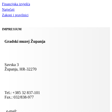
Financijska izvješća
Natječaji
Zakoni i pravilnici
IMPRESSUM
Gradski muzej Županja
Savska 3
Županja, HR-32270
Tel.: +385 32 837-101
Fax.: 032/838-977
e-mail: