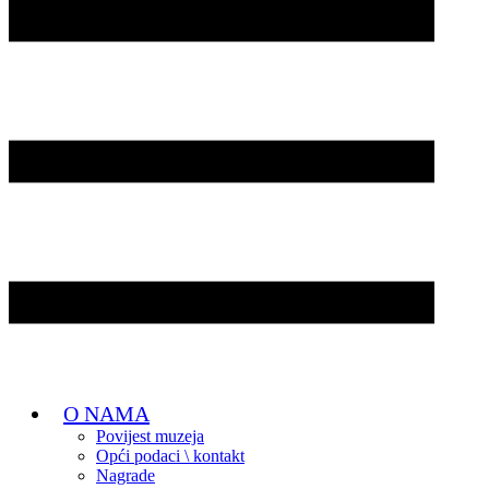
O NAMA
Povijest muzeja
Opći podaci \ kontakt
Nagrade