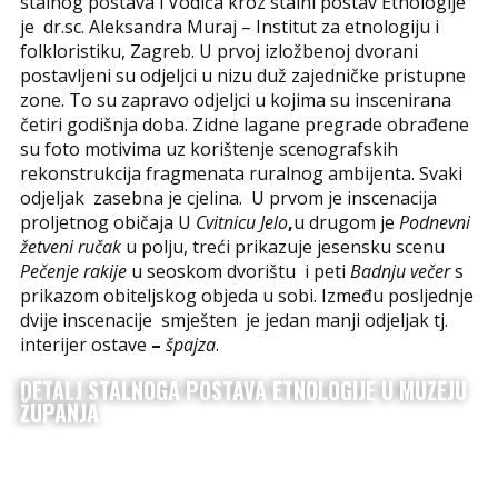
stalnog postava i Vodiča kroz stalni postav Etnologije
je dr.sc. Aleksandra Muraj – Institut za etnologiju i
folkloristiku, Zagreb. U prvoj izložbenoj dvorani
postavljeni su odjeljci u nizu duž zajedničke pristupne
zone. To su zapravo odjeljci u kojima su inscenirana
četiri godišnja doba. Zidne lagane pregrade obrađene
su foto motivima uz korištenje scenografskih
rekonstrukcija fragmenata ruralnog ambijenta. Svaki
odjeljak zasebna je cjelina. U prvom je inscenacija
proljetnog običaja U
Cvitnicu Jelo
,
u drugom je
Podnevni
žetveni ručak
u polju, treći prikazuje jesensku scenu
Pečenje rakije
u seoskom dvorištu i peti
Badnju večer
s
prikazom obiteljskog objeda u sobi. Između posljednje
dvije inscenacije smješten je jedan manji odjeljak tj.
interijer ostave
–
špajza
.
DETALJ STALNOGA POSTAVA ETNOLOGIJE U MUZEJU
ŽUPANJA