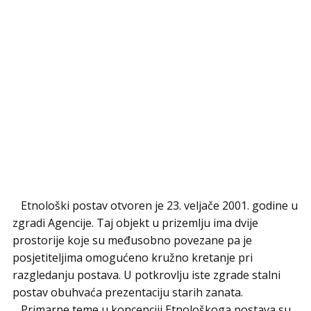
Etnološki postav otvoren je 23. veljače 2001. godine u
zgradi Agencije. Taj objekt u prizemlju ima dvije
prostorije koje su međusobno povezane pa je
posjetiteljima omogućeno kružno kretanje pri
razgledanju postava. U potkrovlju iste zgrade stalni
postav obuhvaća prezentaciju starih zanata.
Primarne teme u koncepciji Etnološkoga postava su