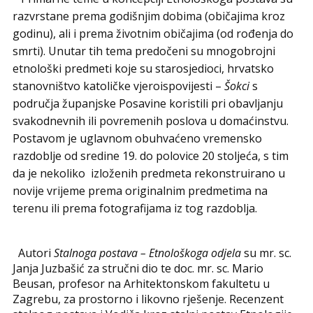
razvrstane prema godišnjim dobima (običajima kroz
godinu), ali i prema životnim običajima (od rođenja do
smrti). Unutar tih tema predočeni su mnogobrojni
etnološki predmeti koje su starosjedioci, hrvatsko
stanovništvo katoličke vjeroispovijesti –
Šokci
s
područja županjske Posavine koristili pri obavljanju
svakodnevnih ili povremenih poslova u domaćinstvu.
Postavom je uglavnom obuhvaćeno vremensko
razdoblje od sredine 19. do polovice 20 stoljeća, s tim
da je nekoliko izloženih predmeta rekonstruirano u
novije vrijeme prema originalnim predmetima na
terenu ili prema fotografijama iz tog razdoblja.
Autori
Stalnoga postava – Etnološkoga odjela
su mr. sc.
Janja Juzbašić za stručni dio te doc. mr. sc. Mario
Beusan, profesor na Arhitektonskom fakultetu u
Zagrebu, za prostorno i likovno rješenje. Recenzent