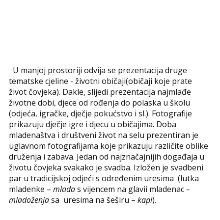
U manjoj prostoriji odvija se prezentacija druge
tematske cjeline - životni običaji(običaji koje prate
život čovjeka). Dakle, slijedi prezentacija najmlađe
životne dobi, djece od rođenja do polaska u školu
(odjeća, igračke, dječje pokućstvo i sl.). Fotografije
prikazuju dječje igre i djecu u običajima. Doba
mladenaštva i društveni život na selu prezentiran je
uglavnom fotografijama koje prikazuju različite oblike
druženja i zabava. Jedan od najznačajnijih događaja u
životu čovjeka svakako je svadba. Izložen je svadbeni
par u tradicijskoj odjeći s određenim uresima (lutka
mladenke –
mlada
s vijencem na glavii mladenac
–
mladoženja
sa uresima na šeširu –
kapi
).