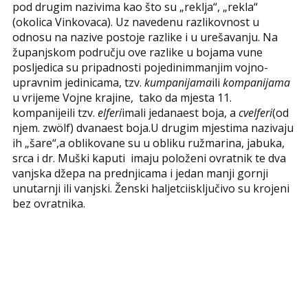
pod drugim nazivima kao što su „reklja“, „rekla“
(okolica Vinkovaca). Uz navedenu razlikovnost u
odnosu na nazive postoje razlike i u urešavanju. Na
županjskom području ove razlike u bojama vune
posljedica su pripadnosti pojedinimmanjim vojno-
upravnim jedinicama, tzv.
kumpanijama
ili
kompanijama
u vrijeme Vojne krajine, tako da mjesta 11.
kompanijeili tzv.
elferi
imali jedanaest boja, a
cvelferi
(od
njem. zwölf) dvanaest boja.U drugim mjestima nazivaju
ih „šare“,a oblikovane su u obliku ružmarina, jabuka,
srca i dr. Muški kaputi imaju položeni ovratnik te dva
vanjska džepa na prednjicama i jedan manji gornji
unutarnji ili vanjski. Ženski haljetciisključivo su krojeni
bez ovratnika.