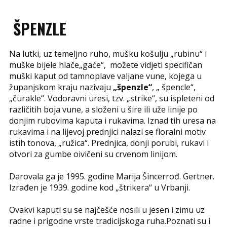
ŠPENZLE
Na lutki, uz temeljno ruho, mušku košulju „rubinu“ i
muške bijele hlače„gaće“, možete vidjeti specifičan
muški kaput od tamnoplave valjane vune, kojega u
županjskom kraju nazivaju
„špenzle“
, „ špencle“,
„čurakle“. Vodoravni uresi, tzv. „strike“, su ispleteni od
različitih boja vune, a složeni u šire ili uže linije po
donjim rubovima kaputa i rukavima. Iznad tih uresa na
rukavima i na lijevoj prednjici nalazi se floralni motiv
istih tonova, „ružica“. Prednjica, donji porubi, rukavi i
otvori za gumbe oivičeni su crvenom linijom.
Darovala ga je 1995. godine Marija Šincerrođ. Gertner.
Izrađen je 1939. godine kod „štrikera“ u Vrbanji.
Ovakvi kaputi su se najčešće nosili u jesen i zimu uz
radne i prigodne vrste tradicijskoga ruha.Poznati su i