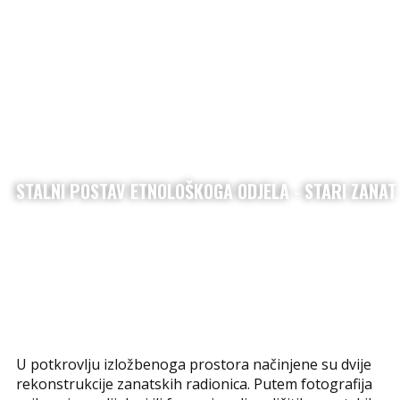
STALNI POSTAV ETNOLOŠKOGA ODJELA - STARI ZANAT
U potkrovlju izložbenoga prostora načinjene su dvije
rekonstrukcije zanatskih radionica. Putem fotografija