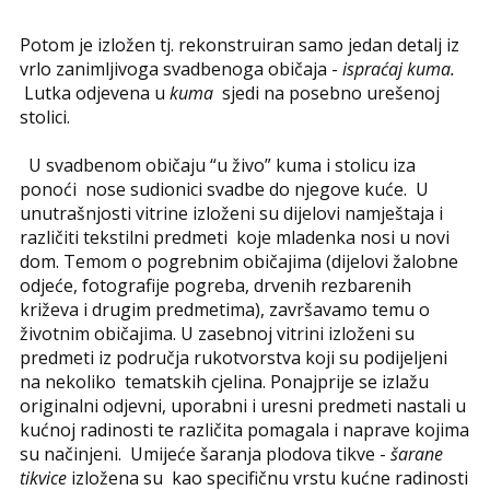
Potom je izložen tj. rekonstruiran samo jedan detalj iz
vrlo zanimljivoga svadbenoga običaja -
ispraćaj kuma.
Lutka odjevena u
kuma
sjedi na posebno urešenoj
stolici.
U svadbenom običaju “u živo” kuma i stolicu iza
ponoći nose sudionici svadbe do njegove kuće. U
unutrašnjosti vitrine izloženi su dijelovi namještaja i
različiti tekstilni predmeti koje mladenka nosi u novi
dom. Temom o pogrebnim običajima (dijelovi žalobne
odjeće, fotografije pogreba, drvenih rezbarenih
križeva i drugim predmetima), završavamo temu o
životnim običajima. U zasebnoj vitrini izloženi su
predmeti iz područja rukotvorstva koji su podijeljeni
na nekoliko tematskih cjelina. Ponajprije se izlažu
originalni odjevni, uporabni i uresni predmeti nastali u
kućnoj radinosti te različita pomagala i naprave kojima
su načinjeni. Umijeće šaranja plodova tikve -
šarane
tikvice
izložena su kao specifičnu vrstu kućne radinosti