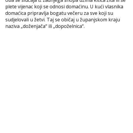
oba se slučaja iz zadnjega snopa uzima kitica žita ili se
plete vijenac koji se odnosi domaćinu. U kući vlasnika
domaćica pripravlja bogatu večeru za sve koji su
sudjelovali u žetvi. Taj se običaj u županjskom kraju
naziva „doženjača“ ili „dopoželnica“.