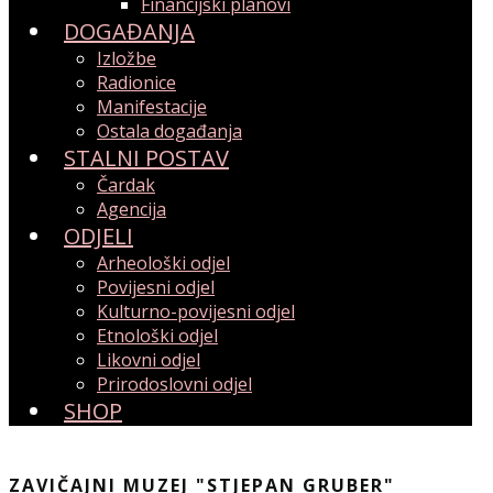
Financijski planovi
DOGAĐANJA
Izložbe
Radionice
Manifestacije
Ostala događanja
STALNI POSTAV
Čardak
Agencija
ODJELI
Arheološki odjel
Povijesni odjel
Kulturno-povijesni odjel
Etnološki odjel
Likovni odjel
Prirodoslovni odjel
SHOP
ZAVIČAJNI MUZEJ "STJEPAN GRUBER"