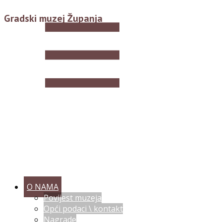
Gradski muzej Županja
O NAMA
Povijest muzeja
Opći podaci \ kontakt
Nagrade