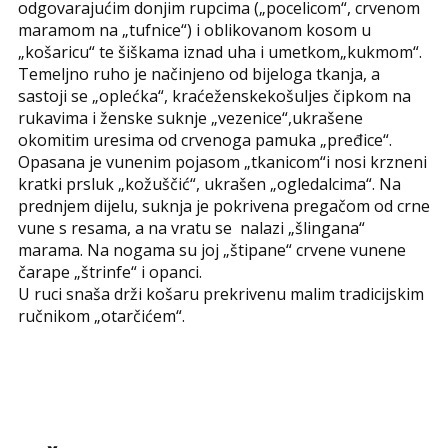
odgovarajućim donjim rupcima („pocelicom“, crvenom
maramom na „tufnice“) i oblikovanom kosom u
„košaricu“ te šiškama iznad uha i umetkom„kukmom“.
Temeljno ruho je načinjeno od bijeloga tkanja, a
sastoji se „oplećka“, kraćeženskekošuljes čipkom na
rukavima i ženske suknje „vezenice“,ukrašene
okomitim uresima od crvenoga pamuka „pređice“.
Opasana je vunenim pojasom „tkanicom“i nosi krzneni
kratki prsluk „kožuščić“, ukrašen „ogledalcima“. Na
prednjem dijelu, suknja je pokrivena pregačom od crne
vune s resama, a na vratu se nalazi „šlingana“
marama. Na nogama su joj „štipane“ crvene vunene
čarape „štrinfe“ i opanci.
U ruci snaša drži košaru prekrivenu malim tradicijskim
ručnikom „otarčićem“.