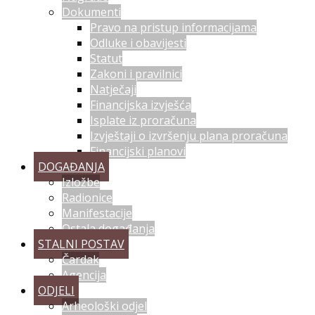
Dokumenti
Pravo na pristup informacijama
Odluke i obavijesti
Statut
Zakoni i pravilnici
Natječaji
Financijska izvješća
Isplate iz proračuna
Izvještaji o izvršenju plana proračuna
Financijski planovi
DOGAĐANJA
Izložbe
Radionice
Manifestacije
Ostala događanja
STALNI POSTAV
Čardak
Agencija
ODJELI
Arheološki odjel