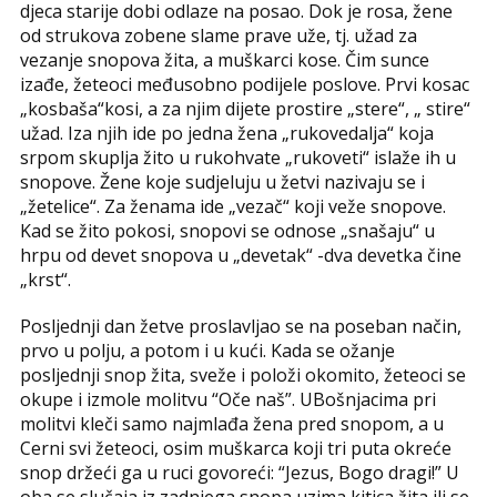
djeca starije dobi odlaze na posao. Dok je rosa, žene
od strukova zobene slame prave uže, tj. užad za
vezanje snopova žita, a muškarci kose. Čim sunce
izađe, žeteoci međusobno podijele poslove. Prvi kosac
„kosbaša“kosi, a za njim dijete prostire „stere“, „ stire“
užad. Iza njih ide po jedna žena „rukovedalja“ koja
srpom skuplja žito u rukohvate „rukoveti“ islaže ih u
snopove. Žene koje sudjeluju u žetvi nazivaju se i
„žetelice“. Za ženama ide „vezač“ koji veže snopove.
Kad se žito pokosi, snopovi se odnose „snašaju“ u
hrpu od devet snopova u „devetak“ -dva devetka čine
„krst“.
Posljednji dan žetve proslavljao se na poseban način,
prvo u polju, a potom i u kući. Kada se ožanje
posljednji snop žita, sveže i položi okomito, žeteoci se
okupe i izmole molitvu “Oče naš”. UBošnjacima pri
molitvi kleči samo najmlađa žena pred snopom, a u
Cerni svi žeteoci, osim muškarca koji tri puta okreće
snop držeći ga u ruci govoreći: “Jezus, Bogo dragi!” U