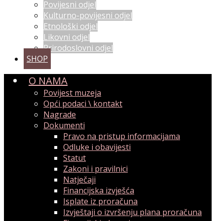
Povijesni odjel
Kulturno-povijesni odjel
Etnološki odjel
Likovni odjel
Prirodoslovni odjel
SHOP
O NAMA
Povijest muzeja
Opći podaci \ kontakt
Nagrade
Dokumenti
Pravo na pristup informacijama
Odluke i obavijesti
Statut
Zakoni i pravilnici
Natječaji
Financijska izvješća
Isplate iz proračuna
Izvještaji o izvršenju plana proračuna