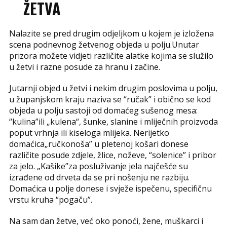
ŽETVA
Nalazite se pred drugim odjeljkom u kojem je izložena
scena podnevnog žetvenog objeda u polju.Unutar
prizora možete vidjeti različite alatke kojima se služilo
u žetvi i razne posude za hranu i začine.
Jutarnji objed u žetvi i nekim drugim poslovima u polju,
u županjskom kraju naziva se “ručak” i obično se kod
objeda u polju sastoji od domaćeg sušenog mesa:
“kulina”ili „kulena“, šunke, slanine i mliječnih proizvoda
poput vrhnja ili kiseloga mlijeka. Nerijetko
domaćica„ručkonoša” u pletenoj košari donese
različite posude zdjele, žlice, noževe, “solenice” i pribor
za jelo. „Kašike”za posluživanje jela najčešće su
izrađene od drveta da se pri nošenju ne razbiju.
Domaćica u polje donese i svježe ispečenu, specifičnu
vrstu kruha “pogaču”.
Na sam dan žetve, već oko ponoći, žene, muškarci i