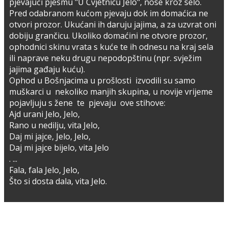
pjevajući pjesmu "U Cvjetnicu Jelo", nose kroz selo.
Pred odabranom kućom pjevaju dok im domaćica ne
otvori prozor. Ukućani ih daruju jajima, a za uzvrat oni
dobiju grančicu. Ukoliko domaćini ne otvore prozor,
ophodnici skinu vrata s kuće te ih odnesu na kraj sela
ili naprave neku drugu nepodopštinu (npr. svježim
jajima gađaju kuću).
Ophod u Bošnjacima u prošlosti izvodili su samo
muškarci u nekoliko manjih skupina, u novije vrijeme
pojavljuju s žene te pjevaju ove stihove:
Ajd urani Jelo, Jelo,
Rano u nedilju, vita Jelo,
Daj mi jajce, Jelo, Jelo,
Daj mi jajce bijelo, vita Jelo
. ...
Fala, fala Jelo, Jelo,
Što si dosta dala, vita Jelo.