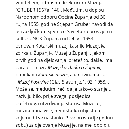
voditeljem, odnosno direktorom Muzeja
(GRUBER 1967a, 146). Međutim, u dopisu
Narodnom odboru Općine Županja od 30.
rujna 1955. godine Stjepan Gruber navodi da
je «zaključkom sjednice Savjeta za prosvjetu i
kulturu NOK Županja od 24. VI. 1953.
osnovan Kotarski muzej, kasnije Muzejska
zbirka u Županji». Muzej u Županji tijekom
prvih godina djelovanja, pretežito, dakle, ima
paralelni naziv
Muzejska zbirka u Županji
,
ponekad i
Kotarski muzej
, a u novinama čak
i
Muzej Posavine
(Glas Slavonije,1. 02. 1958.).
Može se, međutim, reći da je takovo stanje u
nazivlju bilo, prije svega, posljedica
početnoga utvrđivanja statusa Muzeja i,
možda ponajviše, nedostatka objekta u
kojemu bi se nastanio. Prve prostorije (jednu
sobu) za djelovanje Muzej je, naime, dobio u