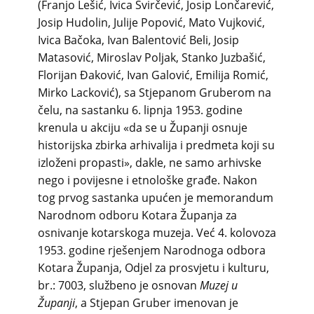
(Franjo Lešić, Ivica Svirčević, Josip Lončarević,
Josip Hudolin, Julije Popović, Mato Vujković,
Ivica Bačoka, Ivan Balentović Beli, Josip
Matasović, Miroslav Poljak, Stanko Juzbašić,
Florijan Đaković, Ivan Galović, Emilija Romić,
Mirko Lacković), sa Stjepanom Gruberom na
čelu, na sastanku 6. lipnja 1953. godine
krenula u akciju «da se u Županji osnuje
historijska zbirka arhivalija i predmeta koji su
izloženi propasti», dakle, ne samo arhivske
nego i povijesne i etnološke građe. Nakon
tog prvog sastanka upućen je memorandum
Narodnom odboru Kotara Županja za
osnivanje kotarskoga muzeja. Već 4. kolovoza
1953. godine rješenjem Narodnoga odbora
Kotara Županja, Odjel za prosvjetu i kulturu,
br.: 7003, službeno je osnovan
Muzej u
Županji
, a Stjepan Gruber imenovan je