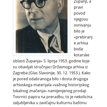
Županji, a
pravi
povod
njegovu
osnivanju
bilo je
«prebiranj
e arhiva
bivše
kotarske
oblasti Županja» 5. lipnja 1953. godine koje
su obavljali stručnjaci Državnoga arhiva iz
Zagreba (Glas Slavonije, 30. 12. 1953.). Kako
je pored odabranoga bilo i dosta drugoga
arhivskoga materijala «važnog historijskog
lokalnog značenja» namijenjenog prodaji
Tvornici papira na preradbu, to je nekolicina
zaljubljenika u zavičajnu kulturnu baštinu