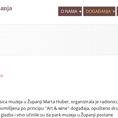
panja
O NAMA
DOGAĐANJA
ja
a muzeja u Županji Marta Huber, organizirala je radionic
je osmišljena po principu ''Art & wine'' događaja, opušteno dr
ji, glazba i vino učinile su da park muzeja u Županji postane