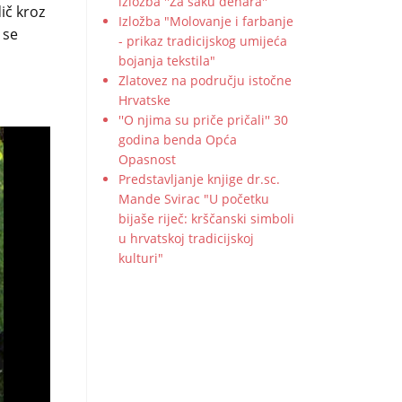
izložba ''Za šaku denara''
dič kroz
Izložba "Molovanje i farbanje
 se
- prikaz tradicijskog umijeća
bojanja tekstila"
Zlatovez na području istočne
Hrvatske
''O njima su priče pričali'' 30
godina benda Opća
Opasnost
Predstavljanje knjige dr.sc.
Mande Svirac "U početku
bijaše riječ: krščanski simboli
u hrvatskoj tradicijskoj
kulturi"