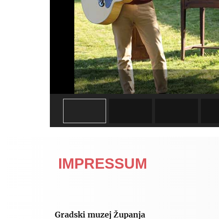
IMPRESSUM
Gradski muzej Županja