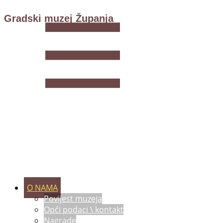
Gradski muzej Županja
O NAMA
Povijest muzeja
Opći podaci \ kontakt
Nagrade