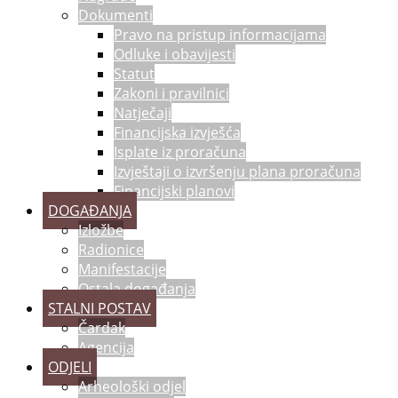
Dokumenti
Pravo na pristup informacijama
Odluke i obavijesti
Statut
Zakoni i pravilnici
Natječaji
Financijska izvješća
Isplate iz proračuna
Izvještaji o izvršenju plana proračuna
Financijski planovi
DOGAĐANJA
Izložbe
Radionice
Manifestacije
Ostala događanja
STALNI POSTAV
Čardak
Agencija
ODJELI
Arheološki odjel