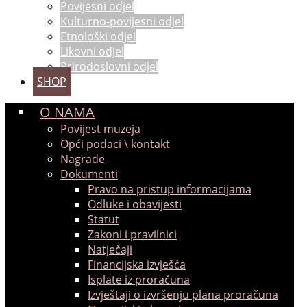
Povijesni odjel
Kulturno-povijesni odjel
Etnološki odjel
Likovni odjel
Prirodoslovni odjel
SHOP
O NAMA
Povijest muzeja
Opći podaci \ kontakt
Nagrade
Dokumenti
Pravo na pristup informacijama
Odluke i obavijesti
Statut
Zakoni i pravilnici
Natječaji
Financijska izvješća
Isplate iz proračuna
Izvještaji o izvršenju plana proračuna