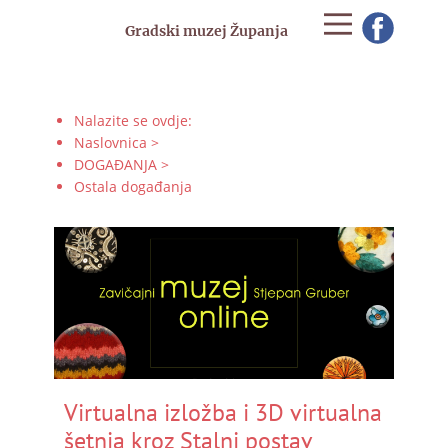
Gradski muzej Županja
Nalazite se ovdje:
Naslovnica
>
DOGAĐANJA
>
Ostala događanja
Virtualna izložba i 3D virtualna
šetnja kroz Stalni postav