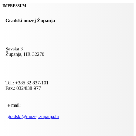
IMPRESSUM
Gradski muzej Županja
Savska 3
Županja, HR-32270
Tel.: +385 32 837-101
Fax.: 032/838-977
e-mail:
gradski@muzej-zupanja.hr