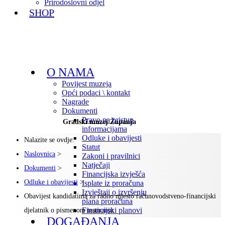
Prirodoslovni odjel
SHOP
O NAMA
Povijest muzeja
Opći podaci \ kontakt
Nagrade
Dokumenti
Pravo na pristup
Gradski muzej Županja
informacijama
Odluke i obavijesti
Nalazite se ovdje:
Statut
Naslovnica
>
Zakoni i pravilnici
Natječaji
Dokumenti
>
Financijska izvješća
Odluke i obavijesti
>
Isplate iz proračuna
Izvještaji o izvršenju
Obavijest kandidatima za radno mjesto računovodstveno-financijski
plana proračuna
Financijski planovi
djelatnik o pismenom testiranju
DOGAĐANJA