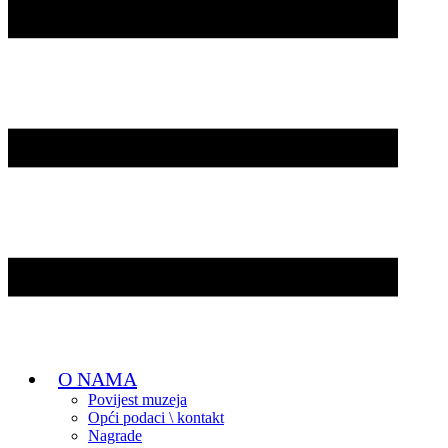
O NAMA
Povijest muzeja
Opći podaci \ kontakt
Nagrade