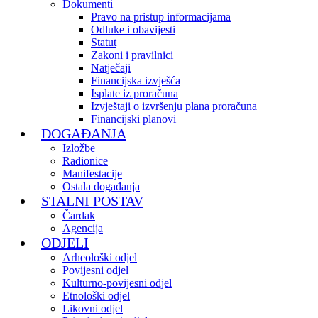
Dokumenti
Pravo na pristup informacijama
Odluke i obavijesti
Statut
Zakoni i pravilnici
Natječaji
Financijska izvješća
Isplate iz proračuna
Izvještaji o izvršenju plana proračuna
Financijski planovi
DOGAĐANJA
Izložbe
Radionice
Manifestacije
Ostala događanja
STALNI POSTAV
Čardak
Agencija
ODJELI
Arheološki odjel
Povijesni odjel
Kulturno-povijesni odjel
Etnološki odjel
Likovni odjel