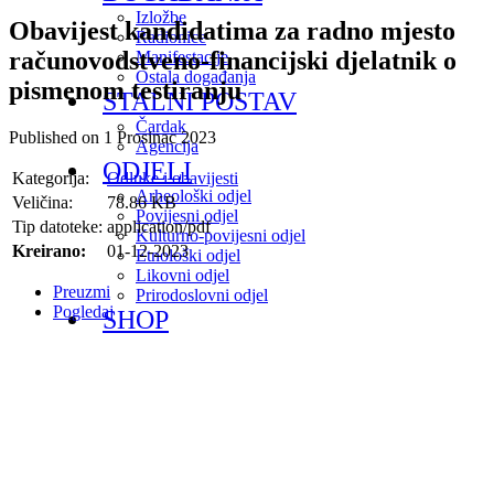
Izložbe
Obavijest kandidatima za radno mjesto
Radionice
računovodstveno-financijski djelatnik o
Manifestacije
Ostala događanja
pismenom testiranju
STALNI POSTAV
Čardak
Published on 1 Prosinac 2023
Agencija
ODJELI
Kategorija:
Odluke i obavijesti
Arheološki odjel
Veličina:
78.86 KB
Povijesni odjel
Tip datoteke:
application/pdf
Kulturno-povijesni odjel
Kreirano:
01-12-2023
Etnološki odjel
Likovni odjel
Preuzmi
Prirodoslovni odjel
Pogledaj
SHOP