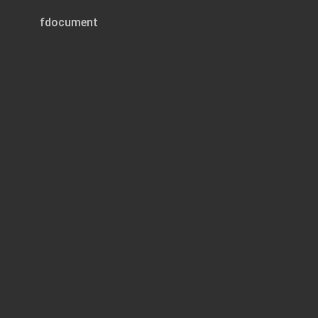
fdocument
Page 1 of 1
OBAVIJEST KA
NATJEČAJA GR
RAČUNOVODSTV
Prethodnoj prov
ispunjavaju sve
putem u prijavi
dobiti obavijes
natječaja).