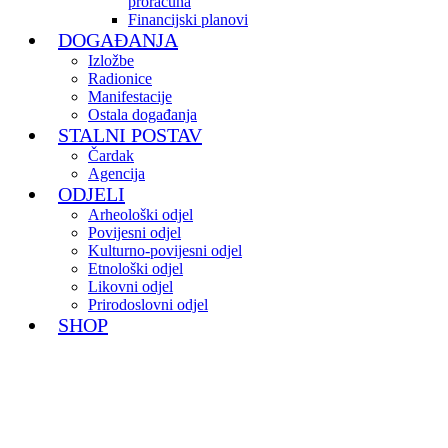
proračuna
Financijski planovi
DOGAĐANJA
Izložbe
Radionice
Manifestacije
Ostala događanja
STALNI POSTAV
Čardak
Agencija
ODJELI
Arheološki odjel
Povijesni odjel
Kulturno-povijesni odjel
Etnološki odjel
Likovni odjel
Prirodoslovni odjel
SHOP