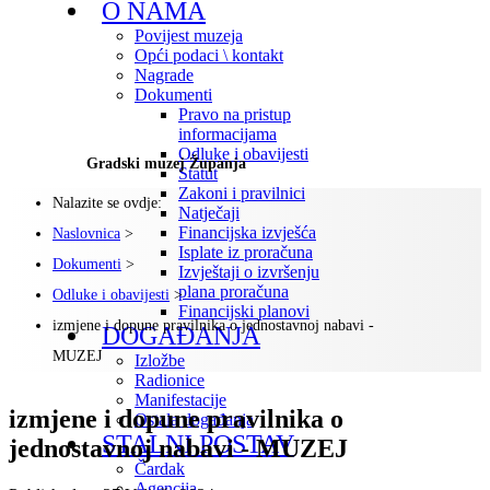
O NAMA
Povijest muzeja
Opći podaci \ kontakt
Nagrade
Dokumenti
Pravo na pristup
informacijama
Odluke i obavijesti
Gradski muzej Županja
Statut
Zakoni i pravilnici
Nalazite se ovdje:
Natječaji
Financijska izvješća
Naslovnica
>
Isplate iz proračuna
Dokumenti
>
Izvještaji o izvršenju
plana proračuna
Odluke i obavijesti
>
Financijski planovi
izmjene i dopune pravilnika o jednostavnoj nabavi -
DOGAĐANJA
MUZEJ
Izložbe
Radionice
Manifestacije
izmjene i dopune pravilnika o
Ostala događanja
STALNI POSTAV
jednostavnoj nabavi - MUZEJ
Čardak
Agencija