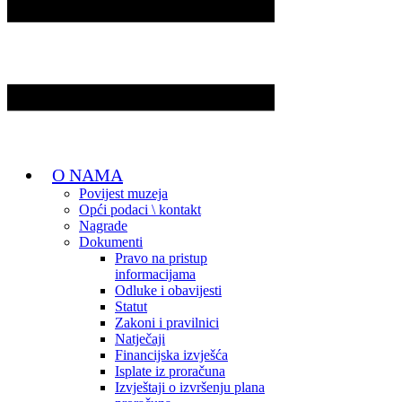
O NAMA
Povijest muzeja
Opći podaci \ kontakt
Nagrade
Dokumenti
Pravo na pristup
informacijama
Odluke i obavijesti
Statut
Zakoni i pravilnici
Natječaji
Financijska izvješća
Isplate iz proračuna
Izvještaji o izvršenju plana