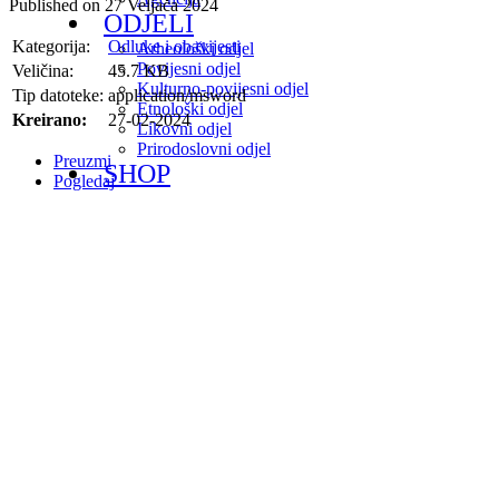
Published on 27 Veljača 2024
ODJELI
Kategorija:
Odluke i obavijesti
Arheološki odjel
Povijesni odjel
Veličina:
45.7 KB
Kulturno-povijesni odjel
Tip datoteke:
application/msword
Etnološki odjel
Kreirano:
27-02-2024
Likovni odjel
Prirodoslovni odjel
Preuzmi
SHOP
Pogledaj