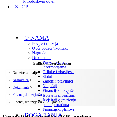
Prirodoslovni odjel
SHOP
O NAMA
Povijest muzeja
Opći podaci \ kontakt
Nagrade
Dokumenti
Pravo na pristup
Gradski muzej Županja
informacijama
Odluke i obavijesti
Nalazite se ovdje:
Statut
Naslovnica
>
Zakoni i pravilnici
Natječaji
Dokumenti
>
Financijska izvješća
Financijska izvješća
>
Isplate iz proračuna
Izvještaji o izvršenju
Financijska izvješća 2025. godina
plana proračuna
Financijski planovi
DOGAĐANJA