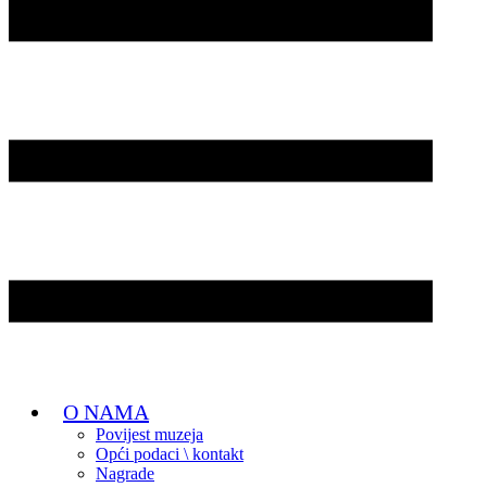
O NAMA
Povijest muzeja
Opći podaci \ kontakt
Nagrade