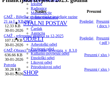
Financijska izvješća 2025. godina
Izložbe
Radionice
Naslov
Preuzmi
Manifestacije
GMŽ - Bilješke uz financijske izvještaje razine
Ostala događanja
21 za I - XII 2025
Pogledaj
Preuzmi
STALNI POSTAV
12.33 KB
( docx )
Čardak
30-01-2026
Agencija
GMŽ - referentna stranica za 12-2025
ODJELI
Pogledaj
Preuzmi
107.12 KB
( pdf )
Arheološki odjel
30-01-2026
Povijesni odjel
GMŽ-Obrasci_financijskih_izvjestaja_v_8.3.0
Kulturno-povijesni odjel
636.66 KB
Preuzmi ( xlsx )
Etnološki odjel
30-01-2026
Likovni odjel
Potvrda
Prirodoslovni odjel
30.28 KB
Preuzmi ( xlsx )
SHOP
30-01-2026