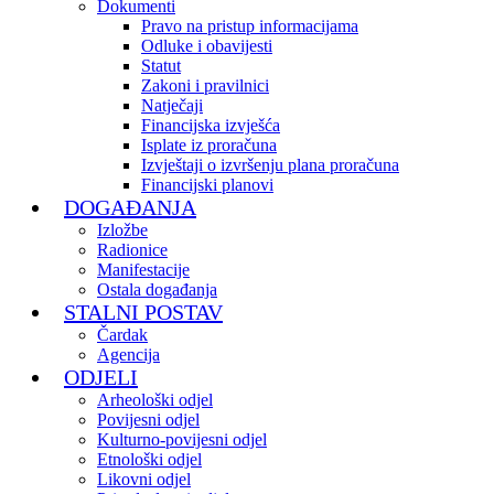
Dokumenti
Pravo na pristup informacijama
Odluke i obavijesti
Statut
Zakoni i pravilnici
Natječaji
Financijska izvješća
Isplate iz proračuna
Izvještaji o izvršenju plana proračuna
Financijski planovi
DOGAĐANJA
Izložbe
Radionice
Manifestacije
Ostala događanja
STALNI POSTAV
Čardak
Agencija
ODJELI
Arheološki odjel
Povijesni odjel
Kulturno-povijesni odjel
Etnološki odjel
Likovni odjel