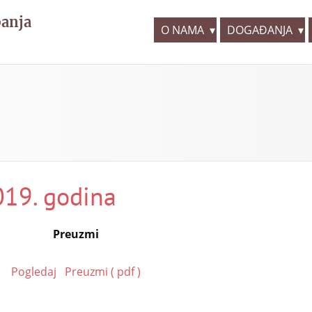
panja
O NAMA
DOGAĐANJA
019. godina
Preuzmi
Pogledaj
Preuzmi ( pdf )