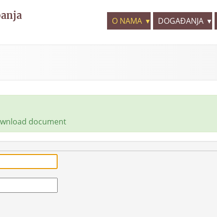
panja
O NAMA
DOGAĐANJA
download document