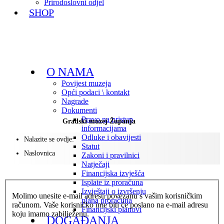
Prirodoslovni odjel
SHOP
O NAMA
Povijest muzeja
Opći podaci \ kontakt
Nagrade
Dokumenti
Pravo na pristup
Gradski muzej Županja
informacijama
Odluke i obavijesti
Nalazite se ovdje:
Statut
Naslovnica
Zakoni i pravilnici
Natječaji
Financijska izvješća
Isplate iz proračuna
Izvještaji o izvršenju
Molimo unesite e-mail adresu povezanu s vašim korisničkim
plana proračuna
računom. Vaše korisničko ime biti će poslano na e-mail adresu
Financijski planovi
koju imamo zabilježenu.
DOGAĐANJA