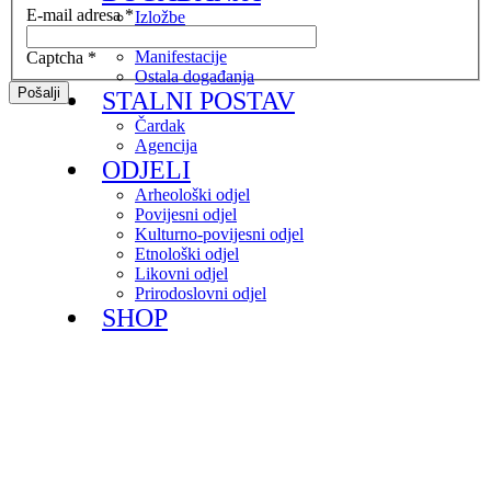
E-mail adresa
*
Izložbe
Radionice
Manifestacije
Captcha
*
Ostala događanja
Pošalji
STALNI POSTAV
Čardak
Agencija
ODJELI
Arheološki odjel
Povijesni odjel
Kulturno-povijesni odjel
Etnološki odjel
Likovni odjel
Prirodoslovni odjel
SHOP