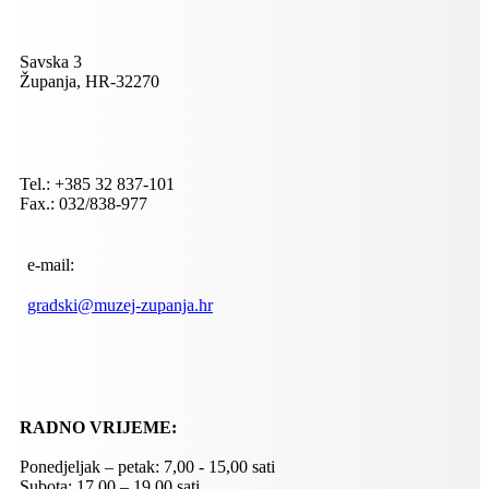
Savska 3
Županja, HR-32270
Tel.: +385 32 837-101
Fax.: 032/838-977
e-mail:
gradski@muzej-zupanja.hr
RADNO VRIJEME:
Ponedjeljak – petak: 7,00 - 15,00 sati
Subota: 17,00 – 19,00 sati