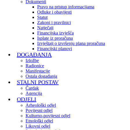
Dokumenti
Pravo na pristup informacijama
Odluke i obavijesti
Statut
Zakoni i pravilnici
Natječaji
Financijska izvješća
Isplate iz proračuna
Izvještaji o izvršenju plana proračuna
Financijski planovi
DOGAĐANJA
Izložbe
Radionice
Manifestacije
Ostala događanja
STALNI POSTAV
Čardak
Agencija
ODJELI
Arheološki odjel
Povijesni odjel
Kulturno-povijesni odjel
Etnološki odjel
Likovni odjel