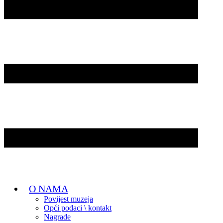
O NAMA
Povijest muzeja
Opći podaci \ kontakt
Nagrade