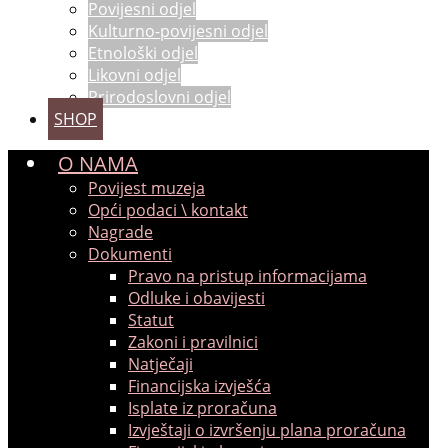
Povijesni odjel
Kulturno-povijesni odjel
Etnološki odjel
Likovni odjel
Prirodoslovni odjel
SHOP
O NAMA
Povijest muzeja
Opći podaci \ kontakt
Nagrade
Dokumenti
Pravo na pristup informacijama
Odluke i obavijesti
Statut
Zakoni i pravilnici
Natječaji
Financijska izvješća
Isplate iz proračuna
Izvještaji o izvršenju plana proračuna