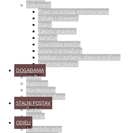
Dokumenti
Pravo na pristup informacijama
Odluke i obavijesti
Statut
Zakoni i pravilnici
Natječaji
Financijska izvješća
Isplate iz proračuna
Izvještaji o izvršenju plana proračuna
Financijski planovi
DOGAĐANJA
Izložbe
Radionice
Manifestacije
Ostala događanja
STALNI POSTAV
Čardak
Agencija
ODJELI
Arheološki odjel