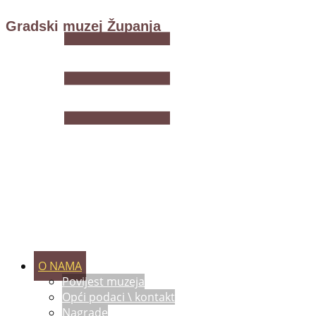
Gradski muzej Županja
O NAMA
Povijest muzeja
Opći podaci \ kontakt
Nagrade